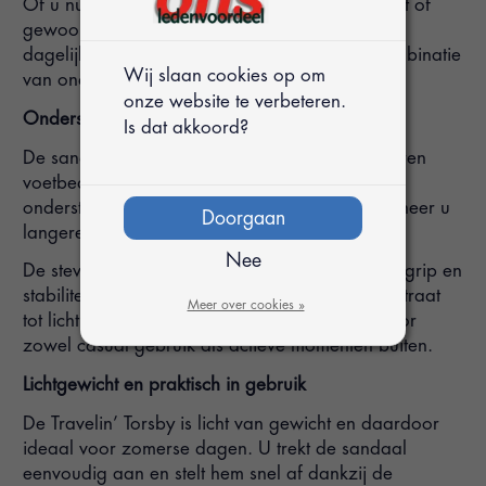
Of u nu een wandeling maakt, op vakantie bent of
gewoon een comfortabele sandaal zoekt voor
dagelijks gebruik, de Torsby biedt een fijne combinatie
Wij slaan cookies op om
van ondersteuning en bewegingsvrijheid.
onze website te verbeteren.
Ondersteuning en stabiliteit bij iedere stap
Is dat akkoord?
De sandaal is voorzien van een comfortabel leren
voetbed met memory foam dat uw voeten goed
ondersteunt. Hierdoor loopt u prettig, ook wanneer u
Doorgaan
langere tijd onderweg bent.
Nee
De stevige en lichtgewicht EVA zool zorgt voor grip en
stabiliteit op verschillende ondergronden, van straat
Meer over cookies »
tot licht terrein. Dit maakt de Torsby geschikt voor
zowel casual gebruik als actieve momenten buiten.
Lichtgewicht en praktisch in gebruik
De Travelin’ Torsby is licht van gewicht en daardoor
ideaal voor zomerse dagen. U trekt de sandaal
eenvoudig aan en stelt hem snel af dankzij de