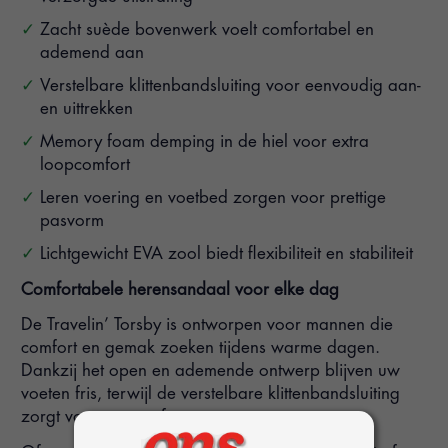
Zacht suède bovenwerk voelt comfortabel en
ademend aan
Verstelbare klittenbandsluiting voor eenvoudig aan-
en uittrekken
Memory foam demping in de hiel voor extra
loopcomfort
Leren voering en voetbed zorgen voor prettige
pasvorm
Lichtgewicht EVA zool biedt flexibiliteit en stabiliteit
Comfortabele herensandaal voor elke dag
De Travelin’ Torsby is ontworpen voor mannen die
comfort en gemak zoeken tijdens warme dagen.
Dankzij het open en ademende ontwerp blijven uw
voeten fris, terwijl de verstelbare klittenbandsluiting
zorgt voor een perfecte pasvorm.