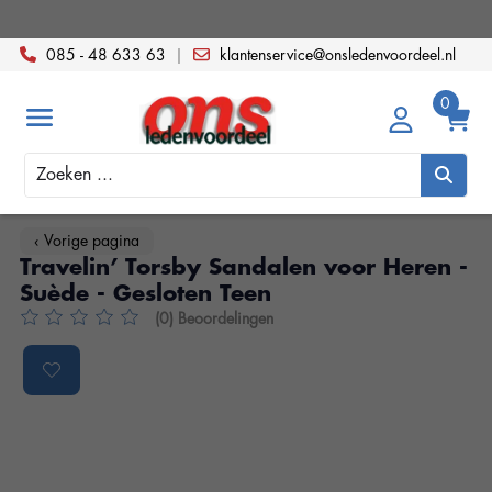
085 - 48 633 63
|
klantenservice@onsledenvoordeel.nl
Zoeken
‹ Vorige pagina
Travelin’ Torsby Sandalen voor Heren -
Suède - Gesloten Teen
(0) Beoordelingen
De beoordeling van dit product is
0
van de 5
Product image slideshow Items