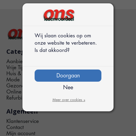
Wij slaan cookies op om
onze website te verbeteren.
Categorieën
Is dat akkoord?
Aanbiedingen
Vrije Tijd
Huis & Tuin
Doorgaan
Mode
Gezondheid
Nee
Online & Telefonie
Refurbished
Meer over cookies »
Algemeen
Klantenservice
Contact
Mijn account