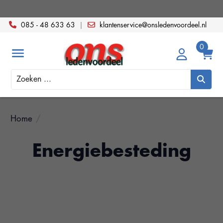
085 - 48 633 63
|
klantenservice@onsledenvoordeel.nl
Zoeken
Home
/
Energiebesteding