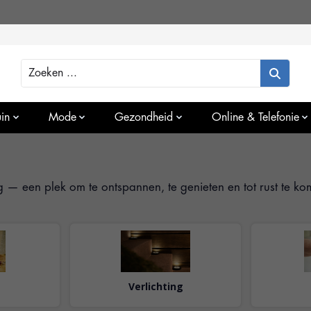
Zoeken
in
Mode
Gezondheid
Online & Telefonie
 — een plek om te ontspannen, te genieten en tot rust te ko
Verlichting