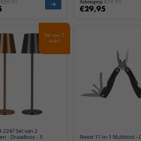
€89,95
Adviesprijs
€59,95
5
€29,95
Set van 2
Set van 2
stuks!
stuks!
2247 Set van 2
en - Draadloos - 3
Nexxt 11-in-1 Multitool -