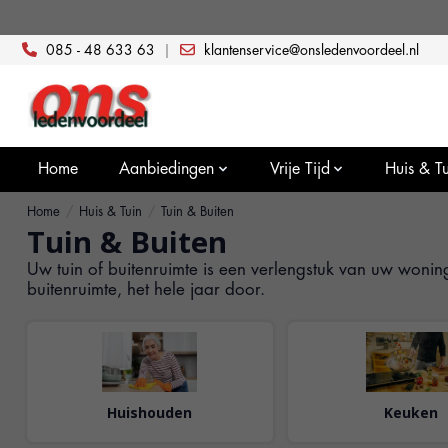
085 - 48 633 63
|
klantenservice@onsledenvoordeel.nl
Home
Aanbiedingen
Vrije Tijd
Huis & Tu
Home
/
Huis & Tuin
/
Tuin & Buiten
Tuin & Buiten
Uw tuin of buitenruimte is een verlengstuk van uw woning
buitenruimte, het hele jaar door.
Huishouden
Keuken