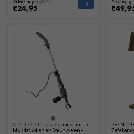
Adviesprijs
€49,95
Adviesprijs
€24,95
€49,9
QLT 3-in-1 Onkruidbrander met 5
BREND BR-
Mondstukken en Steunwielen -
Tafellamp