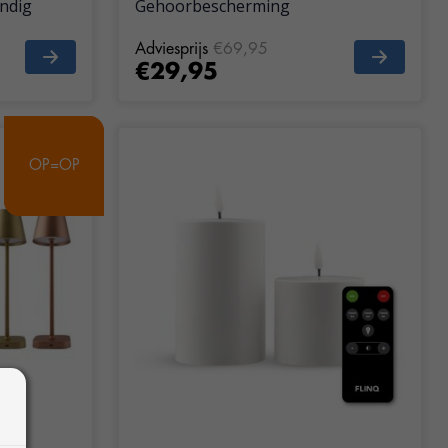
ndig
Gehoorbescherming
Adviesprijs
€69,95
€29,95
OP=OP
OP=OP