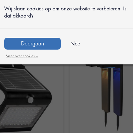
ar TwistCube Draaibare
 voor Buiten op Zonne-
BREND BR-2228 Draadloz
Wij slaan cookies op om onze website te verbeteren. Is
Tafellamp
dat akkoord?
€59,95
Adviesprijs
€79,95
5
€34,95
Doorgaan
Nee
Meer over cookies »