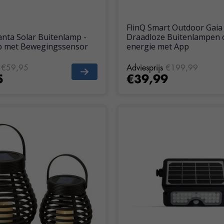
FlinQ Smart Outdoor Gaia
anta Solar Buitenlamp -
Draadloze Buitenlampen 
 met Bewegingssensor
energie met App
€59,95
Adviesprijs
€199,99
5
€39,99