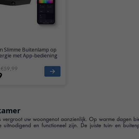
on Slimme Buitenlamp op
rgie met App-bediening
€59,99
9
kamer
s vergroot uw woongenot aanzienlijk. Op warme dagen biedt 
uitnodigend en functioneel zijn. De juiste tuin- en buiten