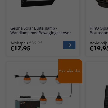
Geisha Solar Buitenlamp -
FlinQ Opl
Wandlamp met Bewegingssensor
Bottassan
Adviesprijs
€39,95
Adviesprijs
€17,95
€19,9
Voor elke klus!
Voor elke klus!