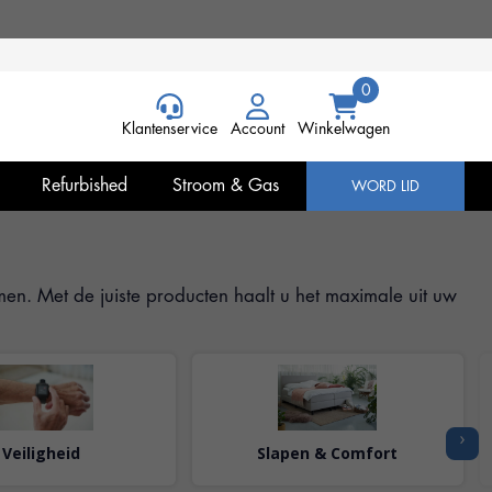
Klantenservice
Account
Winkelwagen
Refurbished
Stroom & Gas
WORD LID
men. Met de juiste producten haalt u het maximale uit uw
›
Veiligheid
Slapen & Comfort