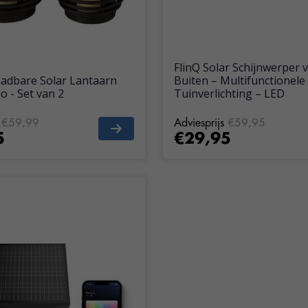
FlinQ Solar Schijnwerper 
aadbare Solar Lantaarn
Buiten – Multifunctionele
o - Set van 2
Tuinverlichting – LED
€59,99
Adviesprijs
€59,95
5
€29,95