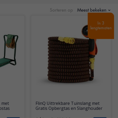
Sorteren op
Meest bekeken
In 3
In 3
lengtematen
lengtematen
 met
FlinQ Uittrekbare Tuinslang met
pstas
Gratis Opbergtas en Slanghouder