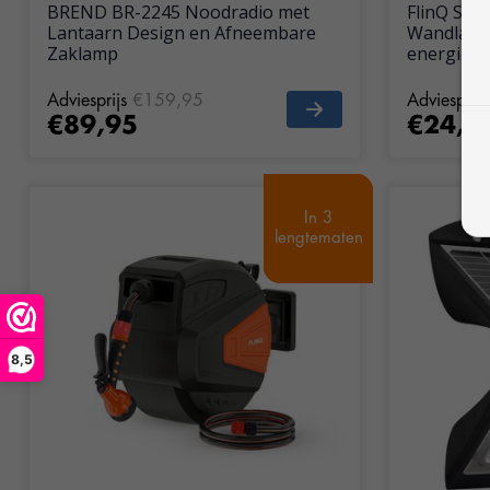
BREND BR-2245 Noodradio met
FlinQ Sol
Lantaarn Design en Afneembare
Wandlamp
Zaklamp
energie
Adviesprijs
€159,95
Adviesprijs
€89,95
€24,9
In 3
In 3
lengtematen
lengtematen
8,5