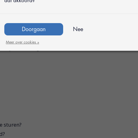
dat akkoord?
Doorgaan
Nee
Meer over cookies »
mijn bestelling te verwerken?
e sturen?
d?