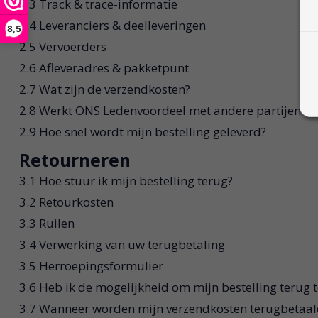
2.3 Track & trace-informatie
2.4 Leveranciers & deelleveringen
8,5
2.5 Vervoerders
2.6 Afleveradres & pakketpunt
2.7 Wat zijn de verzendkosten?
2.8 Werkt ONS Ledenvoordeel met andere partijen om 
2.9 Hoe snel wordt mijn bestelling geleverd?
Retourneren
3.1 Hoe stuur ik mijn bestelling terug?
3.2 Retourkosten
3.3 Ruilen
3.4 Verwerking van uw terugbetaling
3.5 Herroepingsformulier
3.6 Heb ik de mogelijkheid om mijn bestelling terug t
3.7 Wanneer worden mijn verzendkosten terugbetaal