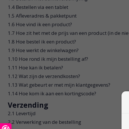
1.4 Bestellen via een tablet
1.5 Afleveradres & pakketpunt
1.6 Hoe vind ik een product?
1.7 Hoe zit het met de prijs van een product (in de ni
1.8 Hoe bestel ik een product?
1.9 Hoe werkt de winkelwagen?
1.10 Hoe rond ik mijn bestelling af?
1.11 Hoe kan ik betalen?
1.12 Wat zijn de verzendkosten?
1.13 Wat gebeurt er met mijn klantgegevens?
1.14 Hoe kom ik aan een kortingscode?
Verzending
2.1 Levertijd
2.2 Verwerking van de bestelling