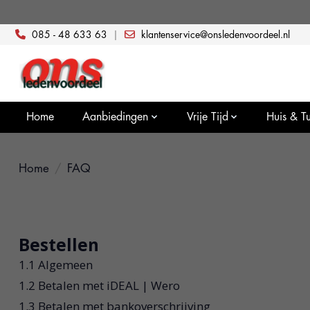
085 - 48 633 63
|
klantenservice@onsledenvoordeel.nl
Home
Aanbiedingen
Vrije Tijd
Huis & Tu
Home
/
FAQ
Bestellen
1.1 Algemeen
1.2 Betalen met iDEAL | Wero
1.3 Betalen met bankoverschrijving