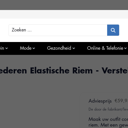
Zoeken
in
Mode
Gezondheid
Online & Telefonie
deren Elastische Riem - Verste
Adviesprijs
€59,9
De door de fabrikant/lev
Maak uw outfit com
riem. Met een gew