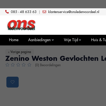
085 - 48 633 63
|
klantenservice@onsledenvoordeel.nl
Home
Aanbiedingen
Vrije Tijd
Huis & Tu
‹ Vorige pagina
Zenino Weston Gevlochten Le
(0) Beoordelingen
De beoordeling van dit product is
0
van de 5
Product image slideshow Items