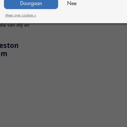
Doorgaan
Nee
iem. Met een verfijnde
t. Beschikbaar in zwart
Meer over cookies »
 hij een vleugje
ie van stijl en
Weston
em