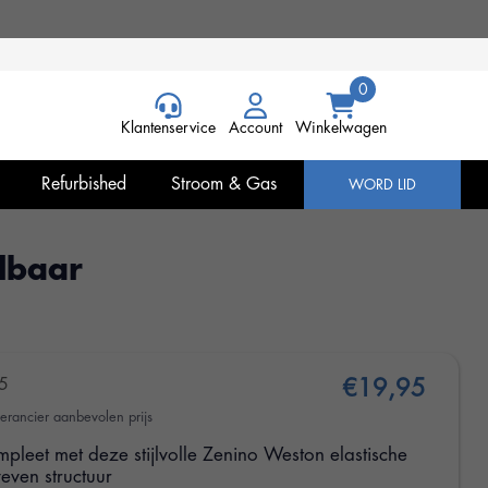
Klantenservice
Account
Winkelwagen
Refurbished
Stroom & Gas
WORD LID
lbaar
5
€19,95
erancier aanbevolen prijs
pleet met deze stijlvolle Zenino Weston elastische
even structuur