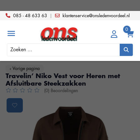
085 - 48 633 63
|
klantenservice@onsledenvoordeel.nl
Zoeken
‹ Vorige pagina
Travelin’ Niko Vest voor Heren met
Afsluitbare Steekzakken
(0) Beoordelingen
De beoordeling van dit product is
0
van de 5
Product image slideshow Items