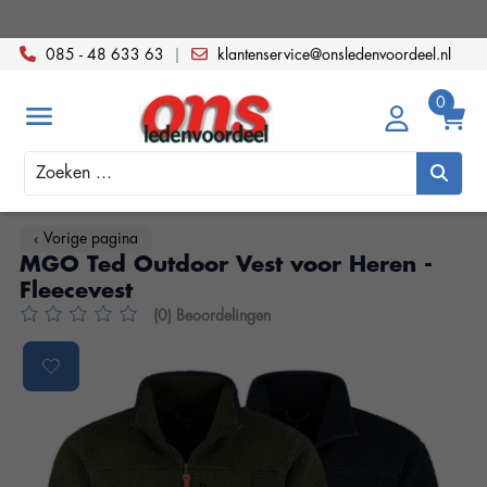
085 - 48 633 63
|
klantenservice@onsledenvoordeel.nl
Zoeken
‹ Vorige pagina
MGO Ted Outdoor Vest voor Heren -
Fleecevest
(0) Beoordelingen
De beoordeling van dit product is
0
van de 5
Product image slideshow Items