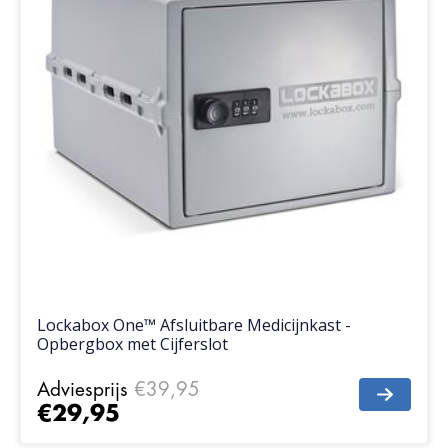
Lockabox One™ Afsluitbare Medicijnkast -
Opbergbox met Cijferslot
Adviesprijs
€39,95
€29,95