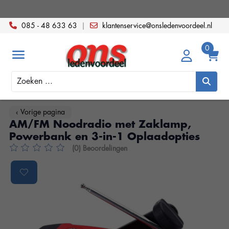
085 - 48 633 63
|
klantenservice@onsledenvoordeel.nl
Zoeken
‹ Vorige pagina
AM/FM Noodradio met Zaklamp,
Powerbank en 3-in-1 Oplaadopties
(0) Beoordelingen
De beoordeling van dit product is
0
van de 5
Product image slideshow Items