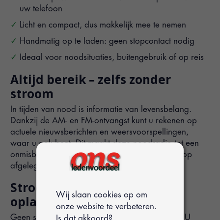
uw telefoon
Licht en compact, dus makkelijk mee te nemen
Handmatig op te laden: geen stopcontact nodig
Ideaal voor noodsituaties, buitengebruik of op reis
Altijd bereik – zelfs zonder
stroom
In tijden van nood is informatie van levensbelang.
Dankzij de AM- en FM-ontvangst kunt u rekenen op
actuele nieuwsberichten en weersvoorspellingen,
waar u ook bent. Dit maakt deze noodradio tot een
onmisbare tool tijdens stroomuitval, stormen of op
afgelegen locaties.
Stroom met 3 slimme
Wij slaan cookies op om
oplaadmethodes
onze website te verbeteren.
Geen stopcontact in de buurt? Geen probleem. U
Is dat akkoord?