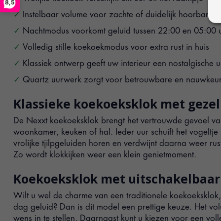
8,5
Instelbaar volume voor zachte of duidelijk hoorbare 
Nachtmodus voorkomt geluid tussen 22:00 en 05:00 
Volledig stille koekoekmodus voor extra rust in huis
Klassiek ontwerp geeft uw interieur een nostalgische ui
Quartz uurwerk zorgt voor betrouwbare en nauwkeuri
Klassieke koekoeksklok met gezel
De Nexxt koekoeksklok brengt het vertrouwde gevoel va
woonkamer, keuken of hal. Ieder uur schuift het vogeltje 
vrolijke tjilpgeluiden horen en verdwijnt daarna weer rus
Zo wordt klokkijken weer een klein genietmoment.
Koekoeksklok met uitschakelbaar
Wilt u wel de charme van een traditionele koekoeksklok,
dag geluid? Dan is dit model een prettige keuze. Het vo
wens in te stellen. Daarnaast kunt u kiezen voor een volle