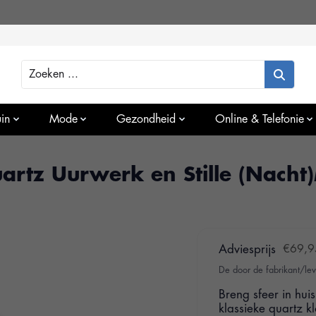
Zoeken
in
Mode
Gezondheid
Online & Telefonie
rtz Uurwerk en Stille (Nacht
Adviesprijs
€69,9
De door de fabrikant/lev
Breng sfeer in hu
klassieke quartz k