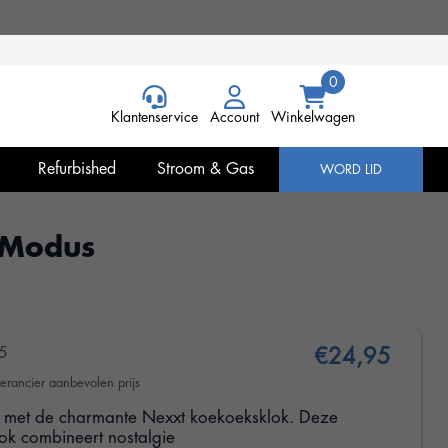
Klantenservice
Account
Winkelwagen
Refurbished
Stroom & Gas
WORD LID
)Modus
5
€24,95
erancier aanbevolen prijs
is met de charmante Nexxt koekoeksklok. Deze
lok combineert nostalgie