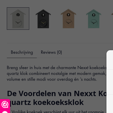
Beschrijving
Reviews (0)
Breng sfeer in huis met de charmante Nexxt koekoeksklo
quartz klok combineert nostalgie met modern gemak, dan
volume en stille modi voor overdag én ’s nachts.
De Voordelen van Nexxt Koe
quartz koekoeksklok
Vrolijke koekoek verschijnt elk uur uit het raampje