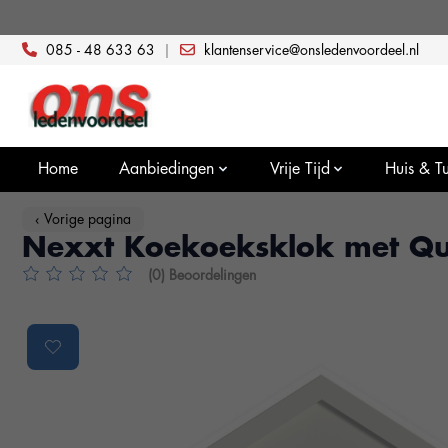
085 - 48 633 63
|
klantenservice@onsledenvoordeel.nl
Home
Aanbiedingen
Vrije Tijd
Huis & Tu
‹ Vorige pagina
Nexxt Koekoeksklok met Qua
(0) Beoordelingen
De beoordeling van dit product is
0
van de 5
Product image slideshow Items