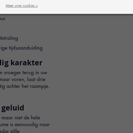
Meer over cookies »
klanken
uur
tstraling
ge tijdsaanduiding
lig karakter
n vroeger terug in uw
naar voren, laat drie
tig achter het raampje.
 geluid
 maar niet de hele
lume is eenvoudig naar
dig stille