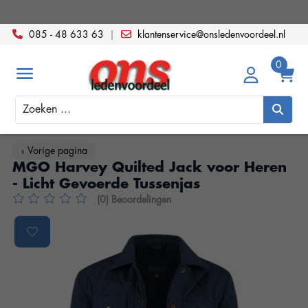
085 - 48 633 63
|
klantenservice@onsledenvoordeel.nl
Zoeken
‹ Vorige pagina
MGO Harvey Quilted Jack voor Heren
- Licht Gevoerde Tussenjas
(0) Beoordelingen
De beoordeling van dit product is
0
van de 5
Product image slideshow Items