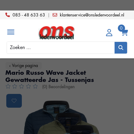
085 - 48 633 63
|
klantenservice@onsledenvoordeel.nl
Zoeken
‹ Vorige pagina
Mario Russo Wave Jacket
Gewatteerde Jas - Tussenjas
(0) Beoordelingen
De beoordeling van dit product is
0
van de 5
Product image slideshow Items