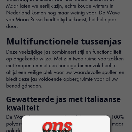
Maar laten we eerlijk zijn, echte koude winters in
Nederland komen nog maar weinig voor. De Wave
van Mario Russo biedt altijd uitkomst, het hele jaar
door.
Multifunctionele tussenjas
Deze veelzijdige jas combineert stijl en functionaliteit
op ongekende wijze. Met zijn twee ruime voorzakken
met knopen en met een handige binnenzak heeft u
altijd een veilige plek voor uw waardevolle spullen en
biedt deze jas voldoende opbergruimte voor al uw
benodigdheden.
Gewatteerde jas met Italiaanse
kwaliteit
De Wave Jacket, vervaardigd uit hoogwaardig 100%
polyester, belichaamt niet alleen warmte en stijl, maar
ook duurzaamheid. Dit materiaal is zorgvuldig