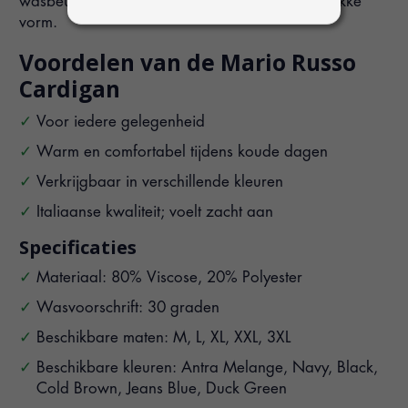
wasbeurt (30 graden) behoudt het vest zijn strakke
vorm.
Voordelen van de Mario Russo
Cardigan
Voor iedere gelegenheid
Warm en comfortabel tijdens koude dagen
Verkrijgbaar in verschillende kleuren
Italiaanse kwaliteit; voelt zacht aan
Specificaties
Materiaal: 80% Viscose, 20% Polyester
Wasvoorschrift: 30 graden
Beschikbare maten: M, L, XL, XXL, 3XL
Beschikbare kleuren: Antra Melange, Navy, Black,
Cold Brown, Jeans Blue, Duck Green