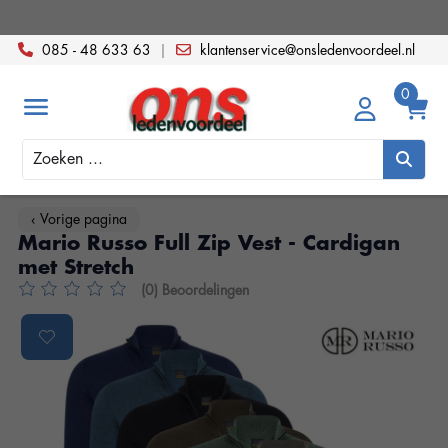
085 - 48 633 63
|
klantenservice@onsledenvoordeel.nl
Zoeken
‹ Vorige pagina
Mario Russo Full Zip Vest - Cardigan
met Stretch
(0) Beoordelingen
De beoordeling van dit product is
0
van de 5
Product image slideshow Items