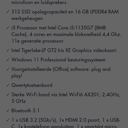
microfoon en luidsprekers.
512 SSD opslagcapaciteit en 16 GB LPDDR4 RAM
werkgeheugen
i5 Processor met Intel Core i5-1135G7 (8MB
Cache), 4 cores en maximale kloksnelheid 4,4 Ghz.
11e generatie processor.
Intel Tigerlake-LP GT2 Iris XE Graphics videokaart.
Windows 11 Professional besturingssysteem
Voorgeïnstalleerde (Office) software: plug and
play!
Qwertytoetsenbord
Sterke Wi-Fi band via Intel Wi-Fi6 AX201; 2,4GHz,
5 GHz
Bluetooth 5.1
1 x USB 3.2 (5Gb/s), 1x HDMI 2.0 poort, 1 x USB-
C, 1x koptelefoon aansluiting, 1 x smartslot micro-