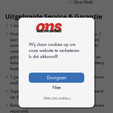
Libre Math
Uitgebreide Service & Garantie
1 Jaar hardware garantie
Voor de batterij geldt een garantieperiode van 1
jaar na aankoop. De levensduur van de batterij
Wij slaan cookies op om
wordt naar mate je het product langer gebruikt
onze website te verbeteren.
onvermijdelijk minder. Werkt de laptop in de
Is dat akkoord?
garantieperiode alleen maar aan de oplader en
helemaal niet op de batterij, dan wordt de batterij
kosteloos gerepareerd of vervangen.
1 jaar full-service technische helpdesk via telefoon,
Doorgaan
mail, WhatsApp en online meetings
Nee
Support button voor direct contact is geïnstalleerd
op de laptop
Meer over cookies »
Remote Team Viewer support (op afstand software
reparatie)