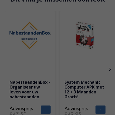
Items van productcarrousel
NabestaandenBox -
System Mechanic
Organiseer uw
Computer APK met
leven voor uw
12 + 3 Maanden
nabestaanden
Gratis!
Adviesprijs
Adviesprijs
€47,50
€49,95