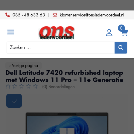
085 - 48 633 63
|
klantenservice@onsledenvoordeel.nl
Zoeken
‹ Vorige pagina
Dell Latitude 7420 refurbished laptop
met Windows 11 Pro – 11e Generatie
(0) Beoordelingen
De beoordeling van dit product is
0
van de 5
Product image slideshow Items