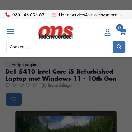
085 - 48 633 63
|
klantenservice@onsledenvoordeel.nl
Zoeken
‹ Vorige pagina
Dell 5410 Intel Core i5 Refurbished
Laptop met Windows 11 - 10th Gen
(0) Beoordelingen
De beoordeling van dit product is
0
van de 5
Product image slideshow Items