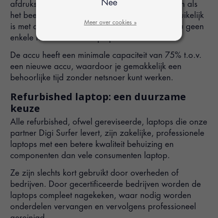
Nee
afdruksporen bevatten die zichtbaar kunnen zijn als
het beeldscherm uit staat (zwart is). Dat is gebruikelijk
Meer over cookies »
is met deze type beeldschermen en daar heeft u geen
enkele last van als de laptop aanstaat.
De accu heeft een minimale capaciteit van 75% t.o.v.
een nieuwe accu, waardoor je gemakkelijk een
behoorlijke tijd zonder netsnoer kunt werken.
Refurbished laptop: een duurzame
keuze
Alle refurbished, ofwel gereviseerde, laptops die onze
partner Digi Surfer levert, zijn zakelijke, professionele
laptops met een betere kwaliteit behuizing en
componenten dan vele consumenten laptop.
Ze zijn slechts kort gebruikt door overheden of
bedrijven. Door gecertificeerde bedrijven worden de
laptops compleet nagekeken, waar nodig worden
onderdelen vervangen en vervolgens professioneel
gereinigd.