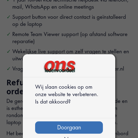
mail, WhatsApp en online meetings
Support button voor direct contact is geïnstalleerd
op de laptop
Remote Team Viewer support (op afstand software
reparatie)
Wekelijkse live support om zelf vragen te stellen en
uitwisseling van tips & tricks
Vragen support of garantie via
info@digisurfer.nl
Refurbished laptop: 100% in
Wij slaan cookies op om
orde
onze website te verbeteren.
De gereviseerde laptop is technisch 100% in orde en
Is dat akkoord?
is esthetisch zo goed als nieuw. De behuizing en
rondom het toetsenbord of de onderkant van de
laptop kunnen (kleine) gebruikssporen bevatten.
Doorgaan
Het beeldscherm kan zogenaamde lichte toetsenbord