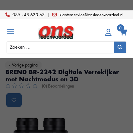
085 - 48 633 63
|
klantenservice@onsledenvoordeel.nl
Zoeken
‹ Vorige pagina
BREND BR-2242 Digitale Verrekijker
met Nachtmodus en 3D
(0) Beoordelingen
De beoordeling van dit product is
0
van de 5
Product image slideshow Items