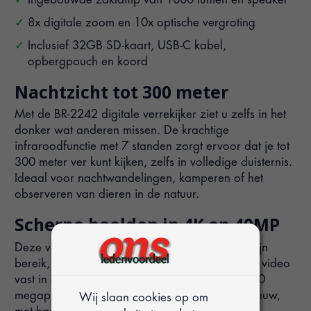
8x digitale zoom en 10x optische vergroting
Inclusief 32GB SD-kaart, USB-C kabel,
opbergpouch en koord
Nachtzicht tot 300 meter
Met de BR-2242 digitale verrekijker ziet u zelfs in het
donker wat anderen missen. De krachtige
infraroodfunctie met 7 standen zorgt ervoor dat je tot
300 meter ver kunt kijken, zelfs in volledige duisternis.
Ideaal voor nachtwandelingen, kamperen of het
observeren van dieren in de natuur.
Scherpe beelden in 4K en 40MP
Deze verrekijker maakt niet alleen indruk met zijn
bereik, maar ook met zijn beeldkwaliteit. U legt video
vast in 4K, 1080P of 720P en maakt foto’s tot 40
megapixels. Zo beleeft u elk moment later opnieuw,
Wij slaan cookies op om