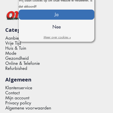
Wij slaan cookies op om onze website te verbeteren. Is
dat akkoord?
Ja
Nee
Categorieën
Meer over cookies »
Aanbiedingen
Vrije Tijd
Huis & Tuin
Mode
Gezondheid
Online & Telefonie
Refurbished
Algemeen
Klantenservice
Contact
Mijn account
Privacy policy
Algemene voorwaarden