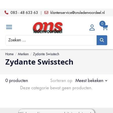
085 - 48 633 63
|
klantenservice@onsledenvoordeel.nl
Zoeken
Home
/
Merken
/
Zydante Swisstech
Zydante Swisstech
0 producten
Sorteren op
Meest bekeken
Deze categorie bevat geen producten.