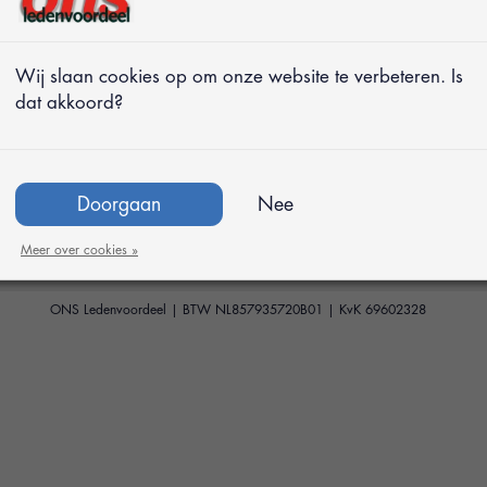
Algemeen
Informatie
Wij slaan cookies op om onze website te verbeteren. Is
Klantenservice
FAQ
dat akkoord?
Contact
Bestellen
Mijn account
Verzending
Privacy policy
Retourneren
Algemene voorwaarden
Herroepingsformulier
Doorgaan
Nee
Klachtenafhandeling
Cookies
Meer over cookies »
ONS Ledenvoordeel | BTW NL857935720B01 | KvK 69602328