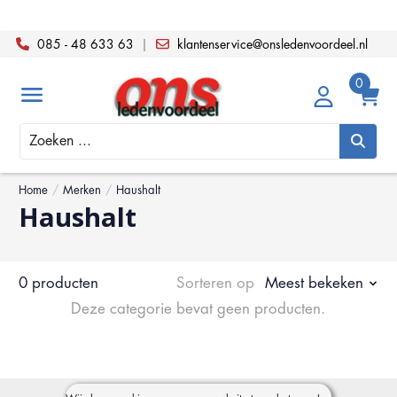
085 - 48 633 63
|
klantenservice@onsledenvoordeel.nl
Zoeken
Home
/
Merken
/
Haushalt
Haushalt
0 producten
Sorteren op
Meest bekeken
Deze categorie bevat geen producten.