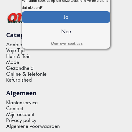
Wij slaan cookies op om onze website te verbeteren. Is
dat akkoord?
Ja
Nee
Categorieën
Meer over cookies »
Aanbiedingen
Vrije Tijd
Huis & Tuin
Mode
Gezondheid
Online & Telefonie
Refurbished
Algemeen
Klantenservice
Contact
Mijn account
Privacy policy
Algemene voorwaarden