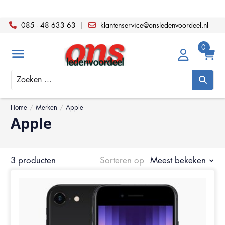
085 - 48 633 63
|
klantenservice@onsledenvoordeel.nl
Zoeken
Home
/
Merken
/
Apple
Apple
3 producten
Sorteren op
Meest bekeken