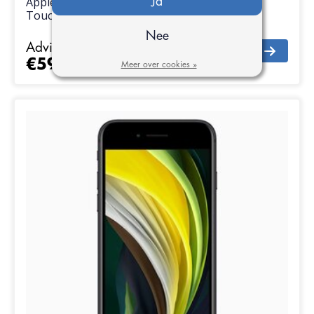
Apple Refurbished MacBook Pro 16 inch met
Ja
Touch Bar – 512GB
Nee
Adviesprijs
€2.500,00
€599,00
Meer over cookies »