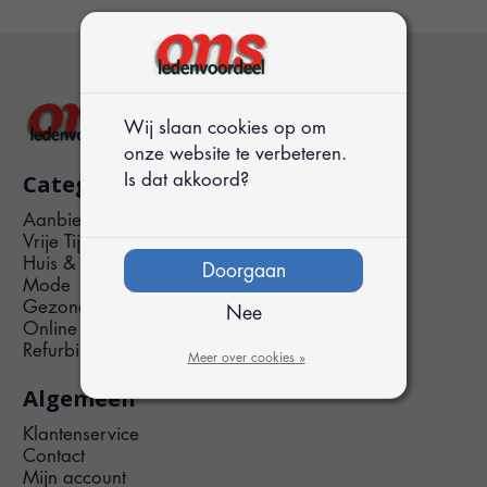
Wij slaan cookies op om
onze website te verbeteren.
Categorieën
Is dat akkoord?
Aanbiedingen
Vrije Tijd
Huis & Tuin
Doorgaan
Mode
Gezondheid
Nee
Online & Telefonie
Refurbished
Meer over cookies »
Algemeen
Klantenservice
Contact
Mijn account