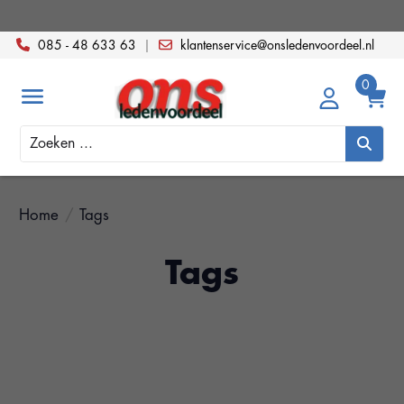
085 - 48 633 63
|
klantenservice@onsledenvoordeel.nl
Zoeken
Home
/
Tags
Tags