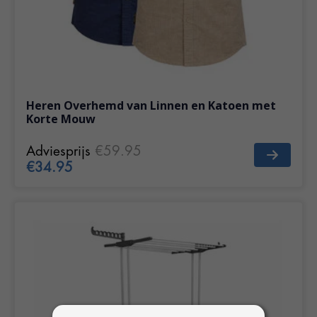
Heren Overhemd van Linnen en Katoen met
Korte Mouw
Adviesprijs
€59.95
€34.95