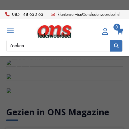
085 - 48 633 63
|
klantenservice@onsledenvoordeel.nl
Hulpmiddelen voor
thuis
Zoeken
BREND
Bekijk hier
Zomerse BREND deals
OP=OP
Bekijk hier
Uitverkoop
Bekijk hier
Gezien in ONS Magazine