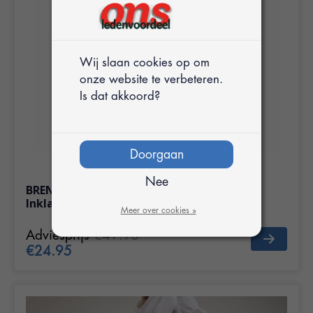
Wij slaan cookies op om
onze website te verbeteren.
Is dat akkoord?
Doorgaan
Nee
BREND BR-2250 Wasrek met Wielen en 6
Inklapbare Rekken
Meer over cookies »
Adviesprijs
€49.95
€24.95